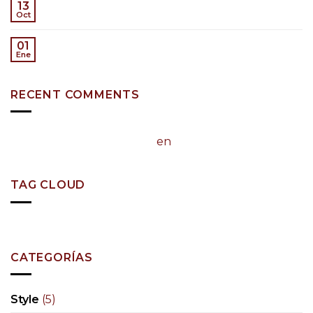
A Simple Blog Post
13
Oct
A Video Blog Post
01
Ene
RECENT COMMENTS
A WordPress Commenter
en
Hello world!
TAG CLOUD
brooklyn
fashion
style
women
CATEGORÍAS
Style
(5)