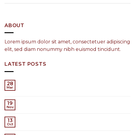
ABOUT
Lorem ipsum dolor sit amet, consectetuer adipiscing
elit, sed diam nonummy nibh euismod tincidunt.
LATEST POSTS
Hello world!
28
Mar
1
Comentario
Welcome to Flatsome
19
Nov
Just another post with A Gallery
13
Oct