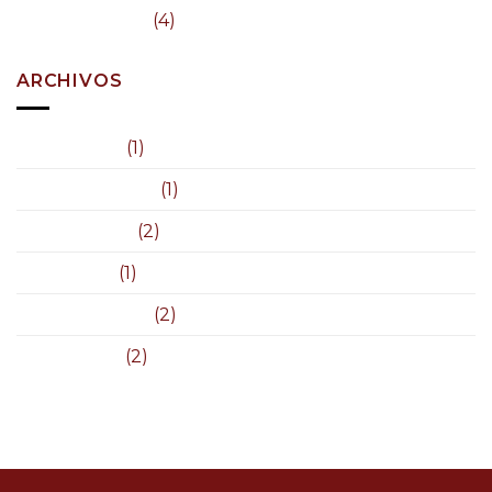
Uncategorized
(4)
ARCHIVOS
marzo 2023
(1)
noviembre 2015
(1)
octubre 2015
(2)
enero 2014
(1)
diciembre 2013
(2)
agosto 2013
(2)